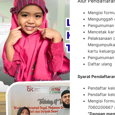
Alur Pendaftara
Mengisi formu
Mengunggah do
Pengumuman c
Mencetak kart
Pelaksanaan 
Mengumpulkan 
kartu keluarga
Pengumuman 
Daftar ulang
Syarat Pendaftara
Pendaftar kel
Pendaftar kel
Mengisi formu
7060200667 a
“Dengan meny