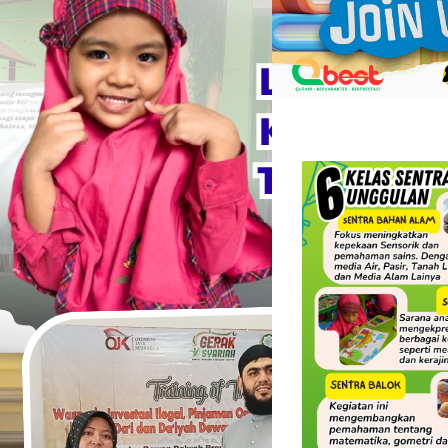
Qurrota
Ayun
Bandar
Lampung