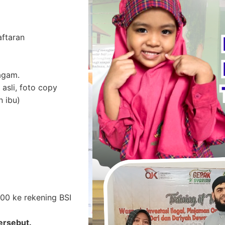
aftaran
agam.
asli, foto copy
n ibu)
00 ke rekening BSI
ersebut.