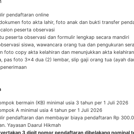
n
lir pendaftaran online
kumen foto akta lahir, foto anak dan bukti transfer pend
alon peserta observasi
u peserta observasi dan formulir lengkap secara mandiri
observasi siswa, wawancara orang tua dan pengukuran ser
foto copy akta kelahiran dan menunjukkan akta kelahiran 
, pas foto 3×4 dua (2) lembar, slip gaji orang tua (ayah da
penerimaan
n
ompok bermain (KB) minimal usia 3 tahun per 1 Juli 2026
ompok A minimal usia 4 tahun per 1 Juli 2026
lir pendaftaran dan membayar biaya pendaftaran Rp 300.0
n. Yayasan Daarul Hikmah
ertakan 3 digit nomor pendaftaran dibelakang nominal t